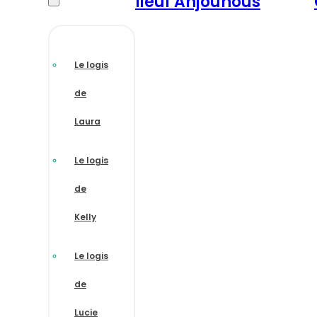
lieu
l’Anjou
nous
Le logis
de
Laura
Le logis
de
Kelly
Le logis
de
Lucie