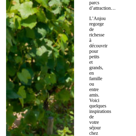
parcs
d’attraction…
L’Anjou
regorge
de
richesse
à
découvrir
pour
petits
et
grands,
en
famille
ou
entre
amis.
Voici
quelques
inspirations
de
votre
séjour
chez