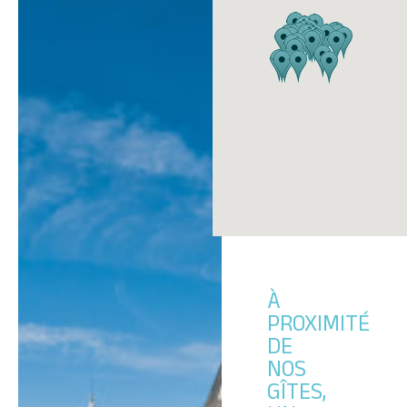
À
PROXIMITÉ
DE
NOS
GÎTES,