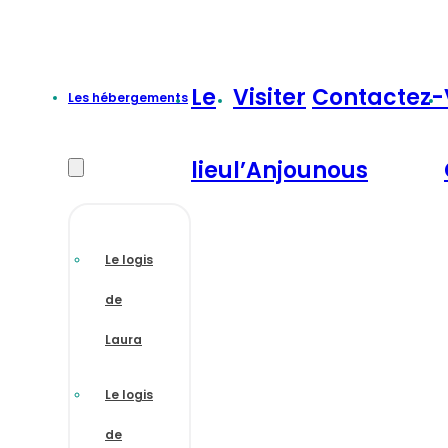
Le
Visiter
Contactez-
Les hébergements
lieu
l’Anjou
nous
Le logis
de
Laura
Le logis
de