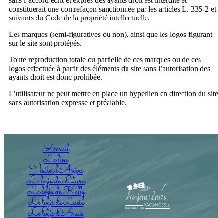
sans l’accord écrit et exprès des ayants droit est interdite et
constituerait une contrefaçon sanctionnée par les articles L. 335-2 et
suivants du Code de la propriété intellectuelle.
Les marques (semi-figuratives ou non), ainsi que les logos figurant
sur le site sont protégés.
Toute reproduction totale ou partielle de ces marques ou de ces
logos effectuée à partir des éléments du site sans l’autorisation des
ayants droit est donc prohibée.
L’utilisateur ne peut mettre en place un hyperlien en direction du site
sans autorisation expresse et préalable.
Accueil
Le lieu
Visiter l’Anjou
Le logis de Laura
Le logis de Kelly
Le logis de Lucie
Le logis d’Anaïs