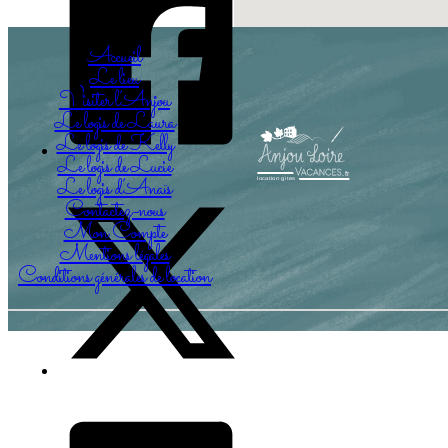
Accueil
Le lieu
Visiter l’Anjou
Le logis de Laura
Le logis de Kelly
Le logis de Lucie
Le logis d’Anaïs
Contactez-nous
Mon Compte
Mentions légales
Conditions générales de location