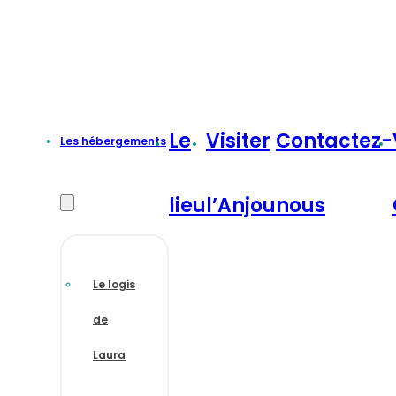
Le
Visiter
Contactez-
Les hébergements
lieu
l’Anjou
nous
Le logis
de
Laura