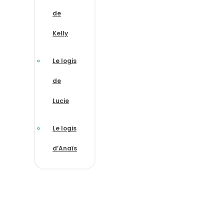
de
Kelly
Le logis
de
Lucie
Le logis
d’Anaïs