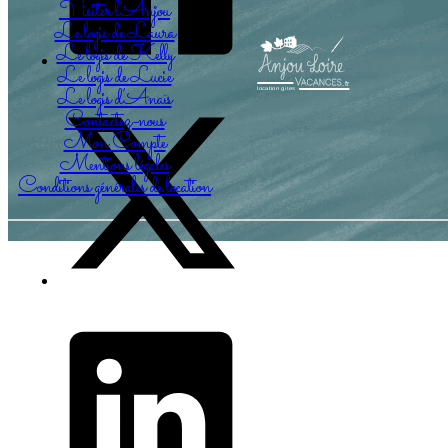
Visiter l’Anjou
Le logis de Laura
Le logis de Kelly
Le logis de Lucie
Le logis d’Anaïs
Contactez-nous
Mon Compte
Mentions légales
Conditions générales de location