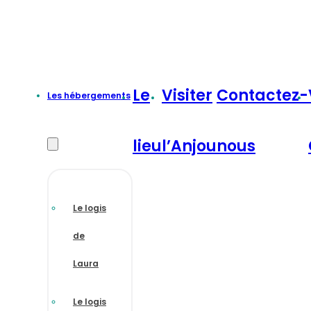
Le
Visiter
Contactez-
Les hébergements
lieu
l’Anjou
nous
Le logis
de
Laura
Le logis