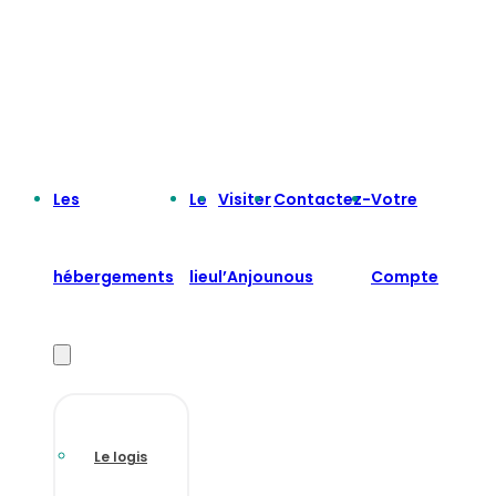
Les
Le
Visiter
Contactez-
Votre
hébergements
lieu
l’Anjou
nous
Compte
Le logis