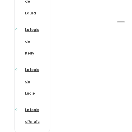
de
Laura
Le logis
de
Kelly
Le logis
de
Lucie
Le logis
d’Anaïs