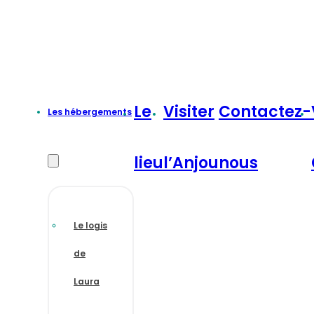
Le
Visiter
Contactez-
Les hébergements
lieu
l’Anjou
nous
Le logis
de
Laura