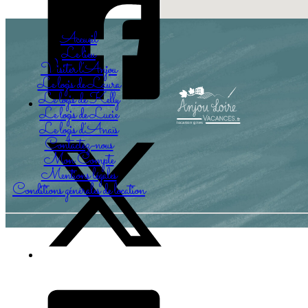
Accueil
Le lieu
Visiter l’Anjou
Le logis de Laura
Le logis de Kelly
Le logis de Lucie
Le logis d’Anaïs
Contactez-nous
Mon Compte
Mentions légales
Conditions générales de location