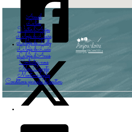
Accueil
Le lieu
Visiter l’Anjou
Le logis de Laura
Le logis de Kelly
Le logis de Lucie
Le logis d’Anaïs
Contactez-nous
Mon Compte
Mentions légales
Conditions générales de location