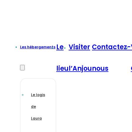
Le
Visiter
Contactez-
Les hébergements
lieu
l’Anjou
nous
Le logis
de
Laura